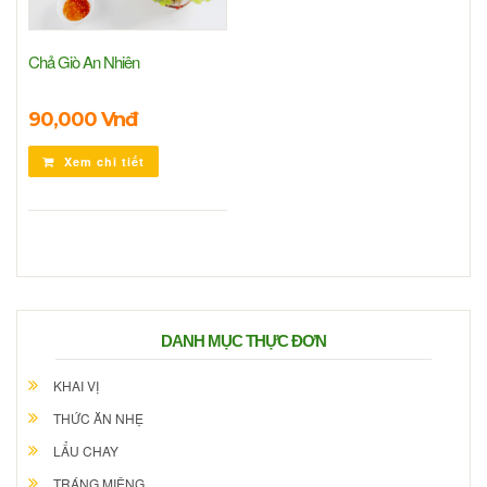
Chả Giò An Nhiên
90,000 Vnđ
Xem chi tiết
DANH MỤC THỰC ĐƠN
KHAI VỊ
THỨC ĂN NHẸ
LẨU CHAY
TRÁNG MIỆNG