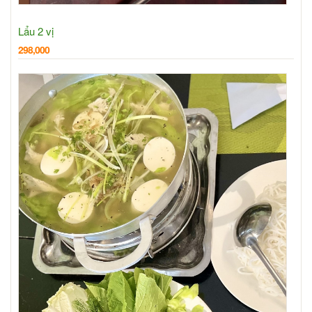
Lẩu 2 vị
298,000