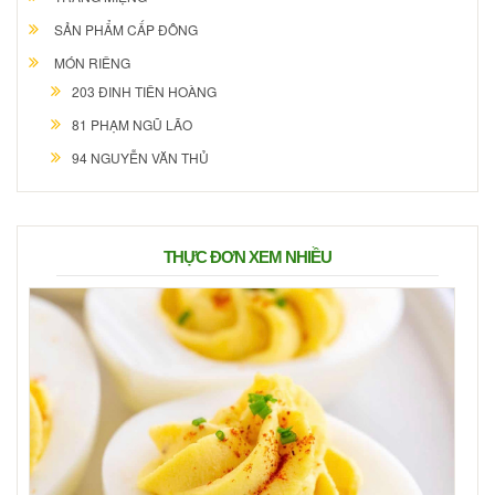
SẢN PHẨM CẤP ĐÔNG
MÓN RIÊNG
203 ĐINH TIÊN HOÀNG
81 PHẠM NGŨ LÃO
94 NGUYỄN VĂN THỦ
THỰC ĐƠN XEM NHIỀU