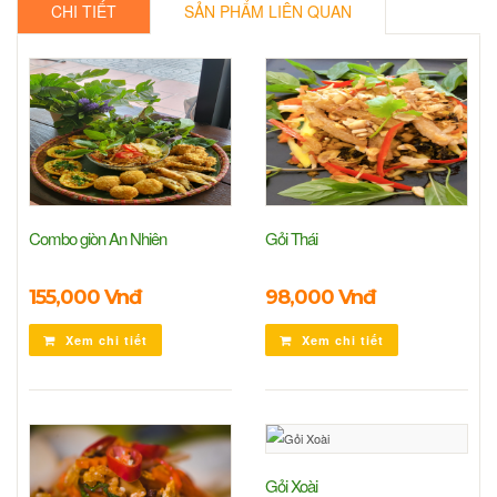
CHI TIẾT
SẢN PHẨM LIÊN QUAN
Combo giòn An Nhiên
Gỏi Thái
155,000 Vnđ
98,000 Vnđ
Xem chi tiết
Xem chi tiết
Gỏi Xoài