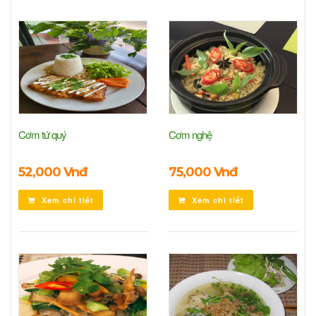
Cơm tứ quý
Cơm nghệ
52,000 Vnđ
75,000 Vnđ
Xem chi tiết
Xem chi tiết