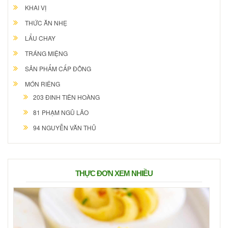
KHAI VỊ
THỨC ĂN NHẸ
LẨU CHAY
TRÁNG MIỆNG
SẢN PHẨM CẤP ĐÔNG
MÓN RIÊNG
203 ĐINH TIÊN HOÀNG
81 PHẠM NGŨ LÃO
94 NGUYỄN VĂN THỦ
THỰC ĐƠN XEM NHIỀU