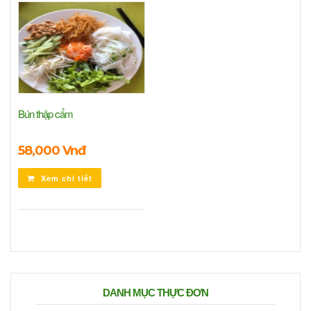
Bún thập cẩm
58,000 Vnđ
Xem chi tiết
DANH MỤC THỰC ĐƠN