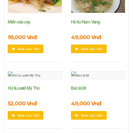
Miến xào cay
Hủ tíu Nam Vang
95,000 Vnđ
49,000 Vnđ
Xem chi tiết
Xem chi tiết
Hủ tíu satế Mỹ Tho
Bún lá lốt
52,000 Vnđ
49,000 Vnđ
Xem chi tiết
Xem chi tiết