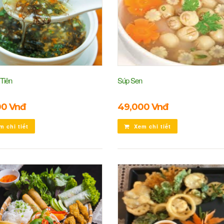
Tiên
Súp Sen
00 Vnđ
49,000 Vnđ
 chi tiết
Xem chi tiết