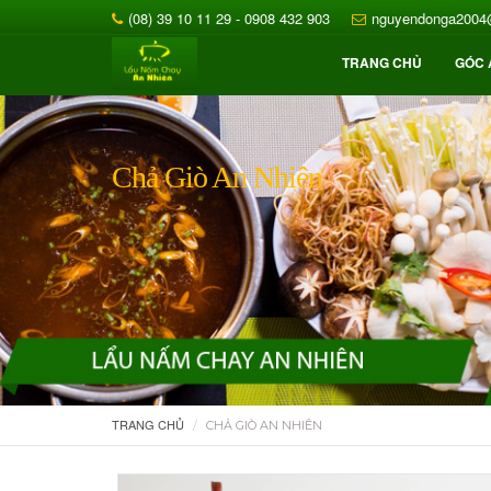
(08) 39 10 11 29
- 0908 432 903
nguyendonga200
TRANG CHỦ
GÓC 
Chả Giò An Nhiên
TRANG CHỦ
CHẢ GIÒ AN NHIÊN