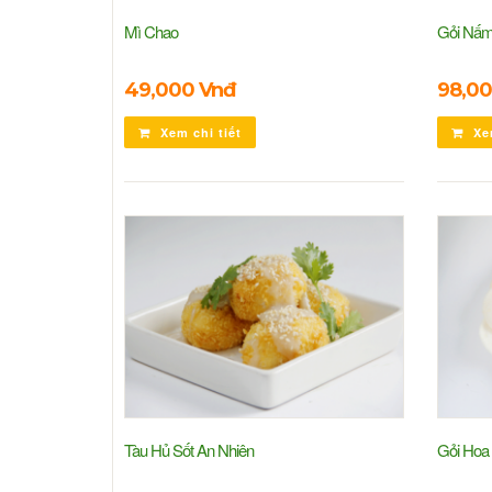
Mì Chao
Gỏi Nấ
49,000 Vnđ
98,00
Xem chi tiết
Xem
Tàu Hủ Sốt An Nhiên
Gỏi Hoa