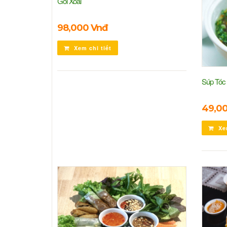
Gỏi Xoài
98,000 Vnđ
Xem chi tiết
Súp Tóc 
49,0
Xem