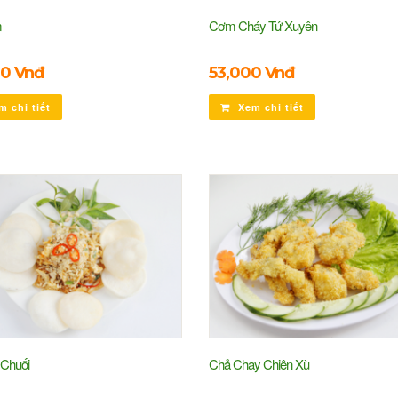
m
Cơm Cháy Tứ Xuyên
0 Vnđ
53,000 Vnđ
 chi tiết
Xem chi tiết
 Chuối
Chả Chay Chiên Xù