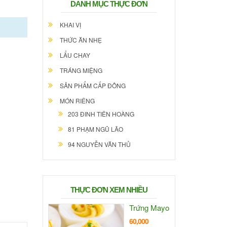
DANH MỤC THỰC ĐƠN
KHAI VỊ
THỨC ĂN NHẸ
LẨU CHAY
TRÁNG MIỆNG
SẢN PHẨM CẤP ĐÔNG
MÓN RIÊNG
203 ĐINH TIÊN HOÀNG
81 PHẠM NGŨ LÃO
94 NGUYỄN VĂN THỦ
THỰC ĐƠN XEM NHIỀU
Trứng Mayo
60,000