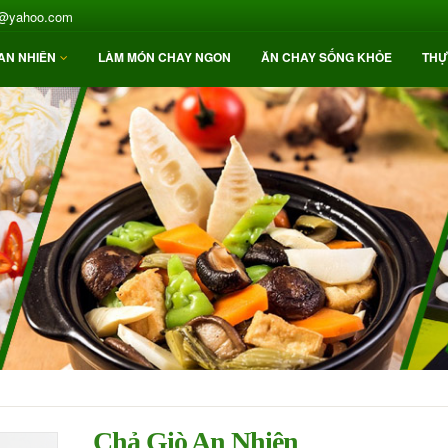
4@yahoo.com
AN NHIÊN
LÀM MÓN CHAY NGON
ĂN CHAY SỐNG KHỎE
THỰ
Chả Giò An Nhiên