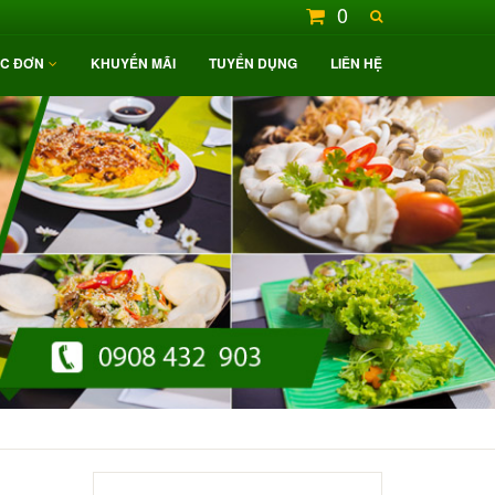
0
C ĐƠN
KHUYẾN MÃI
TUYỂN DỤNG
LIÊN HỆ