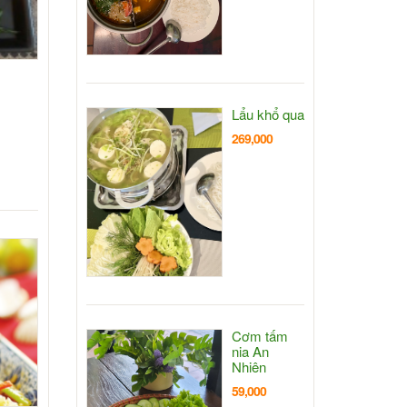
Lẩu khổ qua
269,000
Cơm tấm
nia An
Nhiên
59,000