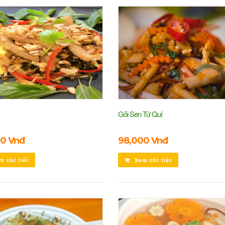
Gỏi Sen Tứ Quí
0 Vnđ
98,000 Vnđ
 chi tiết
Xem chi tiết