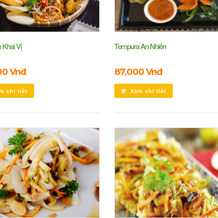
 Khai Vị
Tempura An Nhiên
00 Vnđ
87,000 Vnđ
 chi tiết
Xem chi tiết