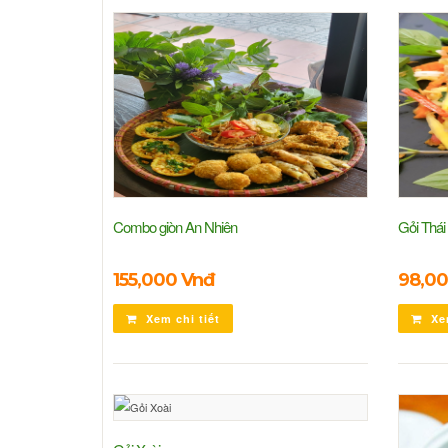
Combo giòn An Nhiên
Gỏi Thái
155,000 Vnđ
98,00
Xem chi tiết
Xem