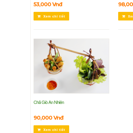
53,000 Vnđ
98,00
Xem chi tiết
Xem
Chả Giò An Nhiên
90,000 Vnđ
Xem chi tiết