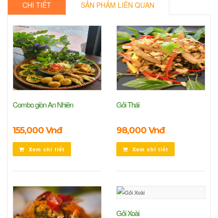
CHI TIẾT
SẢN PHẨM LIÊN QUAN
Combo giòn An Nhiên
Gỏi Thái
155,000 Vnđ
98,000 Vnđ
Xem chi tiết
Xem chi tiết
Gỏi Xoài