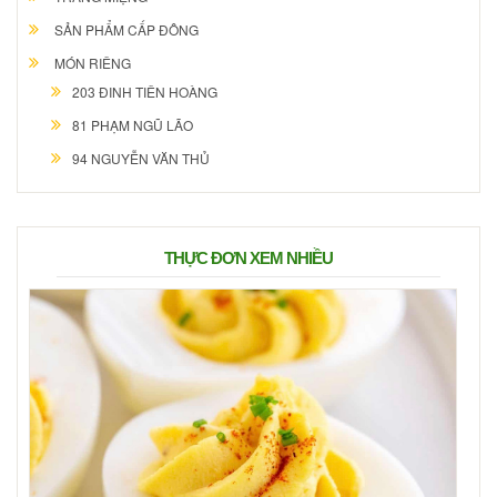
SẢN PHẨM CẤP ĐÔNG
MÓN RIÊNG
203 ĐINH TIÊN HOÀNG
81 PHẠM NGŨ LÃO
94 NGUYỄN VĂN THỦ
THỰC ĐƠN XEM NHIỀU