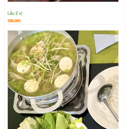
Lẩu 2 vị
298,000