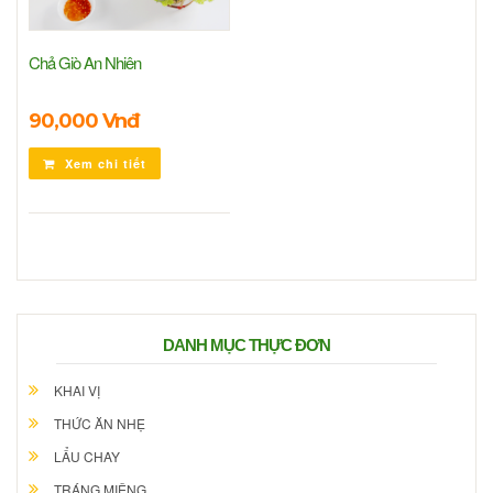
Chả Giò An Nhiên
90,000 Vnđ
Xem chi tiết
DANH MỤC THỰC ĐƠN
KHAI VỊ
THỨC ĂN NHẸ
LẨU CHAY
TRÁNG MIỆNG